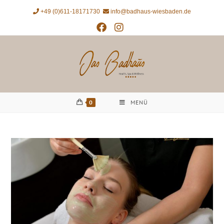
+49 (0)611-18171730
info@badhaus-wiesbaden.de
0
MENÜ